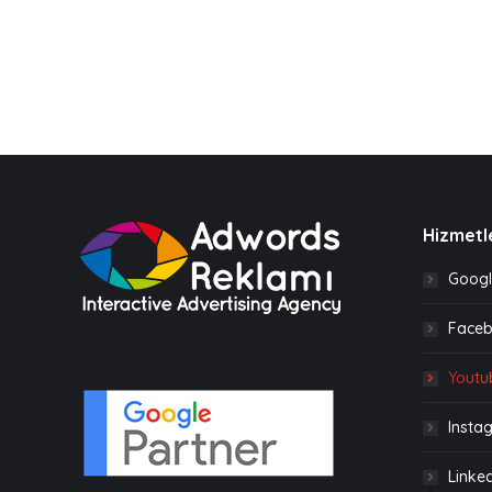
Hizmetl
Googl
Faceb
Youtu
Insta
Linked