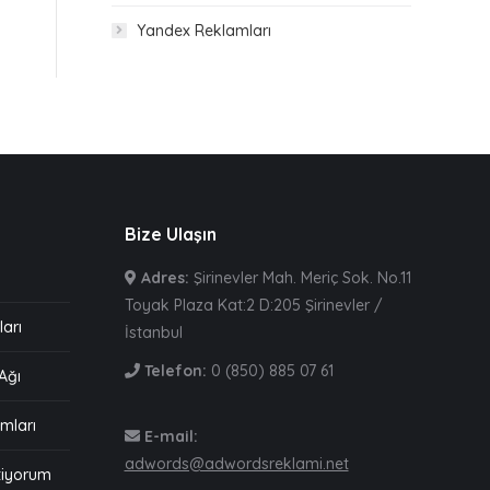
Yandex Reklamları
Bize Ulaşın
Adres:
Şirinevler Mah. Meriç Sok. No.11
Toyak Plaza Kat:2 D:205 Şirinevler /
arı
İstanbul
Telefon:
0 (850) 885 07 61
Ağı
mları
E-mail:
adwords@adwordsreklami.net
tiyorum